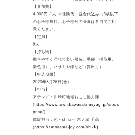
【参加費】
4,000円 / 人 ※保険代・昼食代込み（3歳以下
のお子様無料。お子様分の昼食は各自でご用
意ください。）
【定員】
8人
【持ち物】
動きやすく汚れて良い服装、手袋（採取用、
染色用）、ハサミや鎌など（貸出可）
【申込期限】
2023年5月26日(金)
【担当】
アテンド：川崎町地域おこし協力隊
(
https://www.town.kawasaki.miyagi.jp/site/s
pring/)
体験担当：色～shiki～ 木ノ瀬 千晶
(
https://satoyama-joy.com/shiki/)