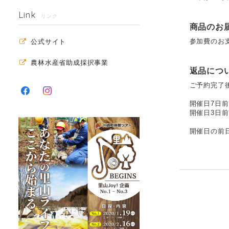
Link
リンク
商品のお
参加費のお
公式サイト
農林水産省助成採択事業
返品につ
ご予約完了
開催日7日前
開催日3日前
開催日の前