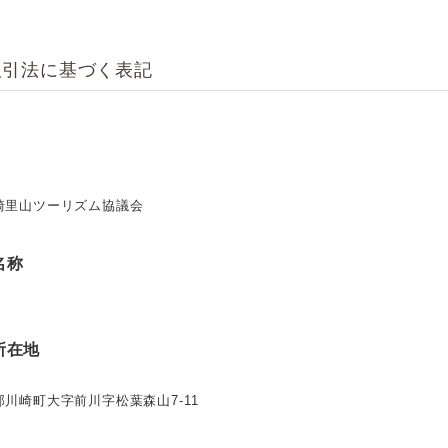
取引法に基づく表記
崎里山ツーリズム協議会
名称
所在地
川崎町大字前川字松葉森山7-11