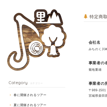
特定商
会社名
みちのく川
事業者の
菊地重雄
Category
事業者の
カテゴリー
〒989-1501
春に開催されるツアー
宮城県柴田郡
夏に開催されるツアー