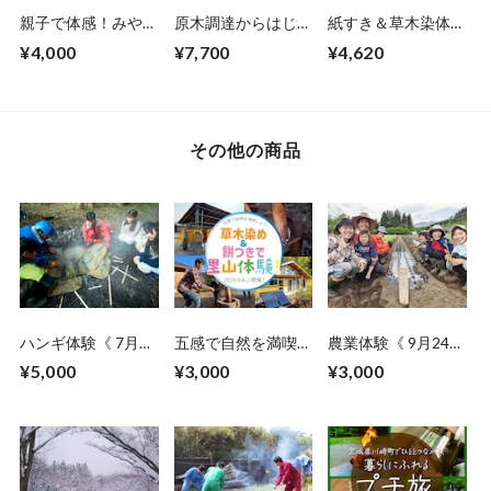
親子で体感！みやぎ
原木調達からはじめ
紙すき＆草木染体験
川崎『まるっと』移
る植菌体験《 3月25
《 3月7日開催》
¥4,000
¥7,700
¥4,620
住ツアー 季節の草
日開催》
木染め体験《 5月28
日開催 》
その他の商品
ハンギ体験《 7月24
五感で自然を満喫し
農業体験《 9月24日
日開催》
よう！草木染め＆餅
開催》
¥5,000
¥3,000
¥3,000
つきで里山体験！
《 2024年 9月8日
（日）開催 》