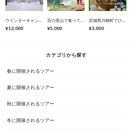
ウインターキャンプ
百の里山で食べて遊
宮城県川崎町でひと
体験《 2月18・19
ぼう！《 11月7日開
とつながる、くらし
¥12,000
¥5,000
¥3,000
日開催》
催》
にふれるプチ旅（コ
ースターづくり・火
起こし体験）《
2025年12月14日
（日）開催 》
カテゴリから探す
春に開催されるツアー
夏に開催されるツアー
秋に開催されるツアー
冬に開催されるツアー