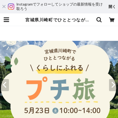
Instagramでフォローしてショップの最新情報を受け
開く
取ろう
宮城県川崎町でひととつながる、くらしにふれるプチ旅（春に植えて、秋に実る。田植え＆生き物観察）《 2026年5月23日（土）開催 》 | 里山Joy！