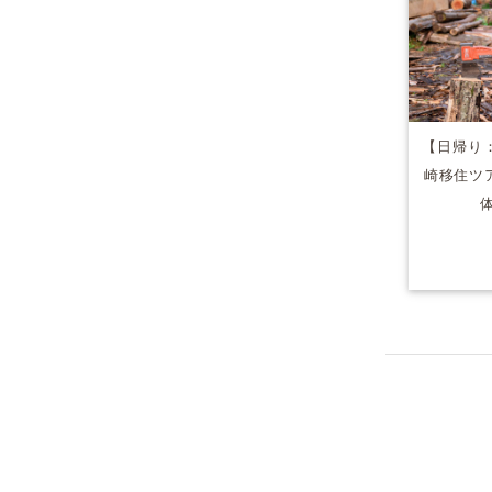
【日帰り
崎移住ツ
体