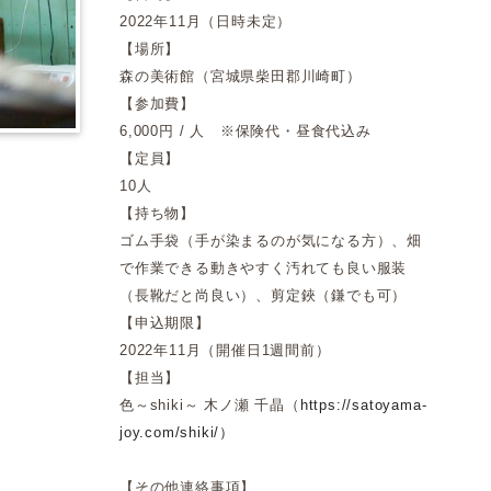
2022年11月（日時未定）
【場所】
森の美術館（宮城県柴田郡川崎町）
【参加費】
6,000円 / 人 ※保険代・昼食代込み
【定員】
10人
【持ち物】
ゴム手袋（手が染まるのが気になる方）、畑
で作業できる動きやすく汚れても良い服装
（長靴だと尚良い）、剪定鋏（鎌でも可）
【申込期限】
2022年11月（開催日1週間前）
【担当】
色～shiki～ 木ノ瀬 千晶（
https://satoyama-
joy.com/shiki/）
【その他連絡事項】