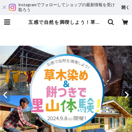
Instagramでフォローしてショップの最新情報を受け
開く
取ろう
五感で自然を満喫しよう！草木染め＆餅つきで里山体験！ 《 2024年 9月8日（日）開催 》 | 里山Joy！