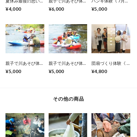
夏休み最後の思い出
親子で川あそび体験
ハンギ体験《 7月24
づくりに、親子の絆
《 8月21日開催》
日開催》
¥4,000
¥6,000
¥5,000
が深まるアウトド
ア！釣り堀体験&紙
漉き体験！ 《 8月
20日開催 》
親子で川あそび体験
親子で川あそび体験
団扇づくり体験《 7
《 8月21日開催》
《 8月9日開催》
月12日開催》
¥5,000
¥5,000
¥4,800
その他の商品