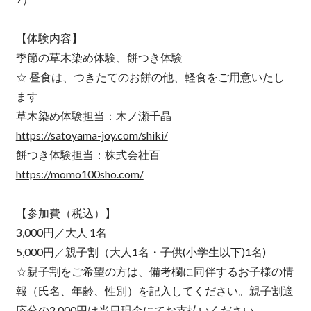
【体験内容】
季節の草木染め体験、餅つき体験
☆ 昼食は、つきたてのお餅の他、軽食をご用意いたし
ます
草木染め体験担当：木ノ瀬千晶
https://satoyama-joy.com/shiki/
餅つき体験担当：株式会社百︎
https://momo100sho.com/
【参加費（税込）】
3,000円／大人 1名
5,000円／親子割（大人1名・子供(小学生以下)1名)
☆親子割をご希望の方は、備考欄に同伴するお子様の情
報（氏名、年齢、性別）を記入してください。親子割適
応分の2,000円は当日現金にてお支払いください。