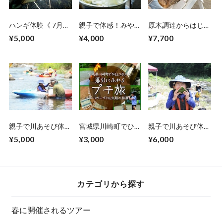
ハンギ体験《 7月24
親子で体感！みやぎ
原木調達からはじめ
日開催》
川崎『まるっと』移
る植菌体験《 3月25
¥5,000
¥4,000
¥7,700
住ツアー 季節の草
日開催》
木染め体験《 5月28
日開催 》
親子で川あそび体験
宮城県川崎町でひと
親子で川あそび体験
《 8月21日開催》
とつながる、くらし
《 8月21日開催》
¥5,000
¥3,000
¥6,000
にふれるプチ旅（コ
ースターづくり・火
起こし体験）《
2025年12月14日
（日）開催 》
カテゴリから探す
春に開催されるツアー