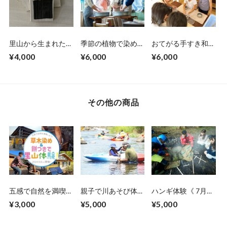
里山から生まれた新
季節の植物で染める
おてがる手すき和紙
しい技術に触れてみ
草木染め体験《 11
づくり体験《 10月
¥4,000
¥6,000
¥6,000
よう！3Dプリンタ
月開催》
開催》
ーやレーザー加工を
用いた二種類の炭電
池を作ってみよう！
《 10月1日開催 》
その他の商品
五感で自然を満喫し
親子で川あそび体験
ハンギ体験《 7月24
よう！草木染め＆餅
《 8月21日開催》
日開催》
¥3,000
¥5,000
¥5,000
つきで里山体験！
《 2024年 9月8日
（日）開催 》