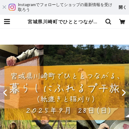
Instagramでフォローしてショップの最新情報を受け
開く
取ろう
宮城県川崎町でひととつながる、くらしにふれるプチ旅（紙漉きと稲刈り）《 2025年 9月28日（日）開催 》 | 里山Joy！