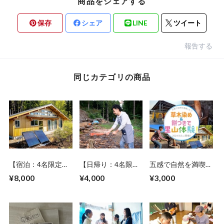
商品をシェアする
保存
シェア
LINE
ツイート
報告する
同じカテゴリの商品
【宿泊：4名限定】
【日帰り：4名限
五感で自然を満喫し
満腹！秋のみやぎ川
定】満腹！秋のみや
よう！草木染め＆餅
¥8,000
¥4,000
¥3,000
崎移住ツアー 食と
ぎ川崎移住ツアー
つきで里山体験！
エネルギーの地産地
食とエネルギーの地
《 2024年 9月8日
消体験《 11月25・
産地消体験《 11月
（日）開催 》
26日開催 》
25日開催 》