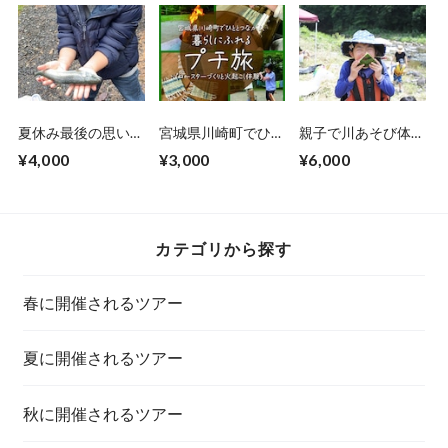
夏休み最後の思い出
宮城県川崎町でひと
親子で川あそび体験
づくりに、親子の絆
とつながる、くらし
《 8月21日開催》
¥4,000
¥3,000
¥6,000
が深まるアウトド
にふれるプチ旅（コ
ア！釣り堀体験&紙
ースターづくり・火
漉き体験！ 《 8月
起こし体験）《
20日開催 》
2025年12月14日
（日）開催 》
カテゴリから探す
春に開催されるツアー
夏に開催されるツアー
秋に開催されるツアー