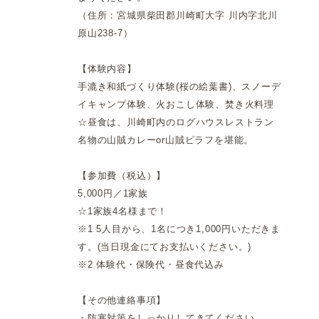
（住所：宮城県柴田郡川崎町大字 川内字北川
原山238-7）
【体験内容】
手漉き和紙づくり体験(桜の絵葉書)、スノーデ
イキャンプ体験、火おこし体験、焚き火料理
☆昼食は、川崎町内のログハウスレストラン
名物の山賊カレーor山賊ピラフを堪能。
【参加費（税込）】
5,000円／1家族
☆1家族4名様まで！
※1 5人目から、1名につき1,000円いただきま
す。(当日現金にてお支払いください。)
※2 体験代・保険代・昼食代込み
【その他連絡事項】
・防寒対策をしっかりしてきてください。