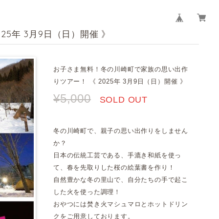
5年 3月9日（日）開催 》
お子さま無料！冬の川崎町で家族の思い出作
りツアー！ 《 2025年 3月9日（日）開催 》
¥5,000
SOLD OUT
冬の川崎町で、親子の思い出作りをしません
か？
日本の伝統工芸である、手漉き和紙を使っ
て、春を先取りした桜の絵葉書を作り！
自然豊かな冬の里山で、自分たちの手で起こ
した火を使った調理！
おやつには焚き火マシュマロとホットドリン
クをご用意しております。